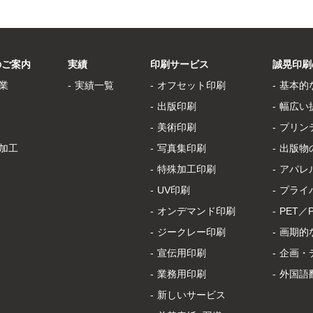
のご案内
実績
印刷サービス
誠晃印刷
業
実績一覧
オフセット印刷
基本的
出版印刷
幅広い
美術印刷
プリン
加工
写真集印刷
出版物
特殊加工印刷
アパレ
UV印刷
プライ
オンデマンド印刷
PET／
ジークレー印刷
画期的
宣伝用印刷
企画・
業務用印刷
外国語
新しいサービス