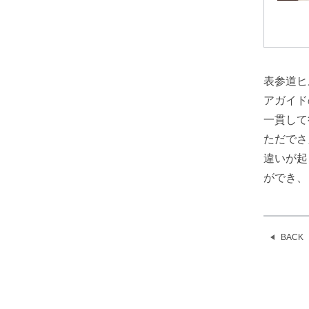
表参道ヒ
アガイド
一貫して
ただでさ
違いが起
ができ、
BACK